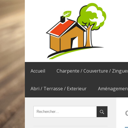
Accueil
Charpente / Couverture / Zingue
Abri / Terrasse / Exterieur
Aménagement 