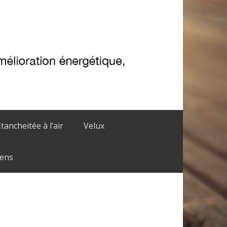
Etancheitée à l’air
Velux
iens