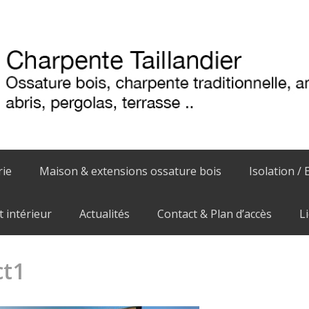
rie
Maison & extensions ossature bois
Isolation / 
intérieur
Actualités
Contact & Plan d’accès
L
ct1