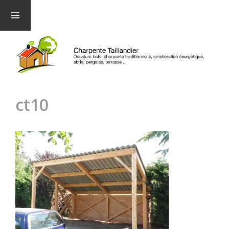
Menu et
widgets
ct10