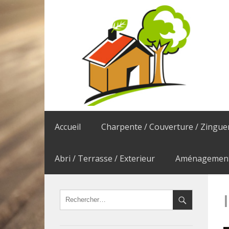
Accueil
Charpente / Couverture / Zingue
Abri / Terrasse / Exterieur
Aménagement 