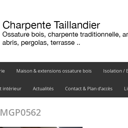
rie
Maison & extensions ossature bois
Isolation / 
intérieur
Actualités
Contact & Plan d’accès
L
IMGP0562