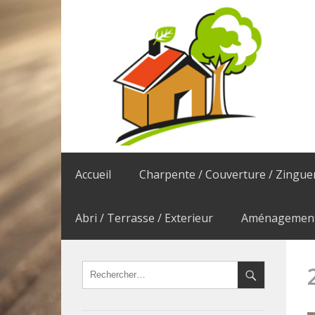
Accueil
Charpente / Couverture / Zingue
Abri / Terrasse / Exterieur
Aménagement 