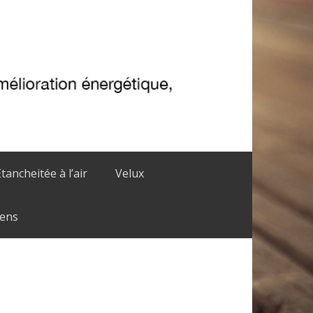
Etancheitée à l’air
Velux
iens