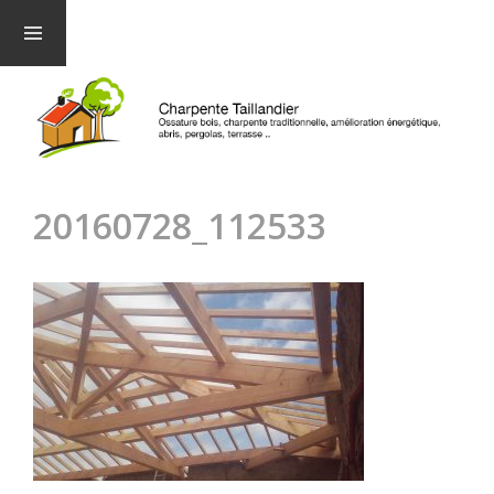
Menu et
widgets
20160728_112533