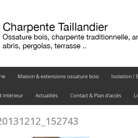
rie
Maison & extensions ossature bois
Isolation / 
intérieur
Actualités
Contact & Plan d’accès
L
20131212_152743