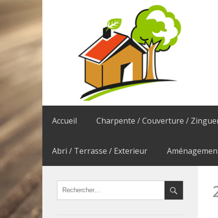
Accueil
Charpente / Couverture / Zingue
Abri / Terrasse / Exterieur
Aménagement 