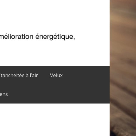
Etancheitée à l’air
Velux
iens