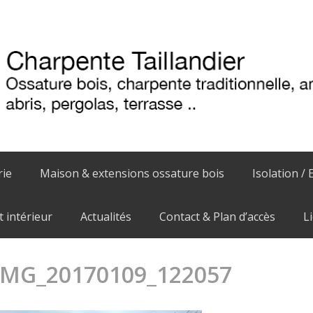
rie
Maison & extensions ossature bois
Isolation / 
intérieur
Actualités
Contact & Plan d’accès
L
IMG_20170109_122057