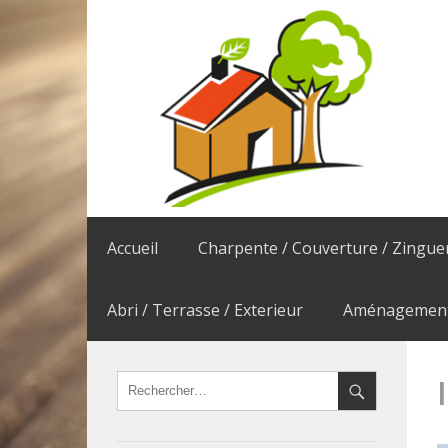
Accueil
Charpente / Couverture / Zingue
Abri / Terrasse / Exterieur
Aménagement 