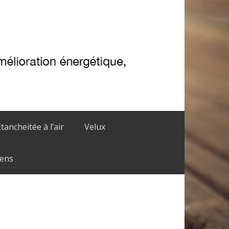
Etancheitée à l’air
Velux
iens