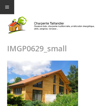
Menu et
widgets
IMGP0629_small